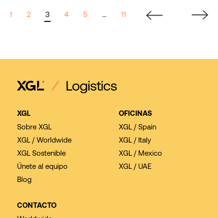
1
2
3
4
5
…
11
XGL
OFICINAS
Sobre XGL
XGL / Spain
XGL / Worldwide
XGL / Italy
XGL Sostenible
XGL / Mexico
Únete al equipo
XGL / UAE
Blog
CONTACTO