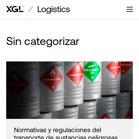
Saltar
al
contenido
Sin categorizar
Normativas y regulaciones del
transporte de sustancias peligrosas