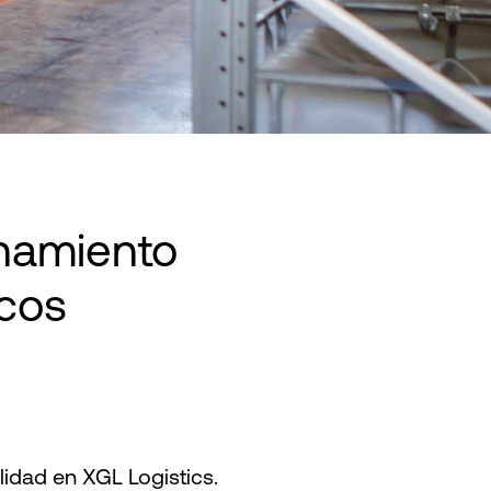
enamiento
cos
dad en XGL Logistics.