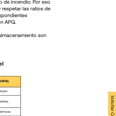
o de incendio. Por eso
 respetar las ratios de
espondientes
ón APQ.
e almacenamiento son