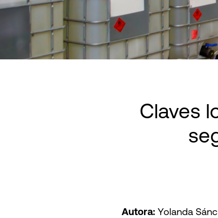
Claves l
se
Autora:
Yolanda Sánch