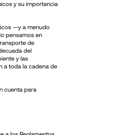
icos y su importancia
íticos —y a menudo
ndo pensamos en
transporte de
adecuada del
ente y las
n a toda la cadena de
en cuenta para
.
rme a los Reglamentos