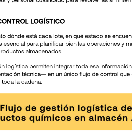
as y personal cualificado para resolverlas sin inter
CONTROL LOGÍSTICO
o dónde está cada lote, en qué estado se encuen
es esencial para planificar bien las operaciones y 
 productos almacenados.
n logística permiten integrar toda esa información
tación técnica— en un único flujo de control que d
 toda la cadena.