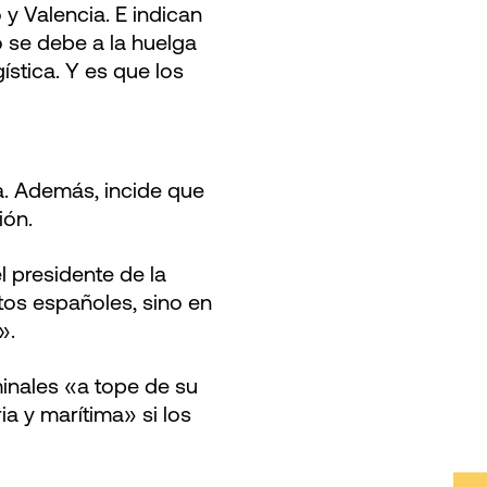
 y Valencia. E indican
o se debe a la huelga
stica. Y es que los
a. Además, incide que
ión.
l presidente de la
tos españoles, sino en
».
minales «a tope de su
a y marítima» si los