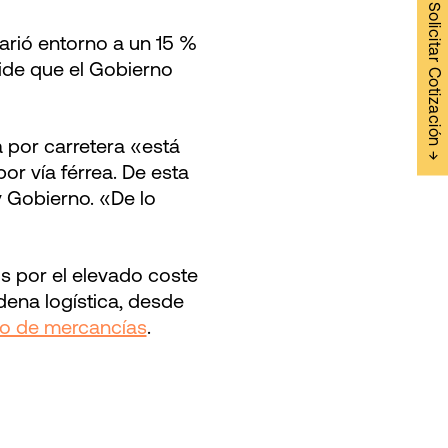
Solicitar Cotización →
arió entorno a un 15 %
ide que el Gobierno
 por carretera «está
r vía férrea. De esta
y Gobierno. «De lo
s por el elevado coste
dena logística, desde
mo de mercancías
.