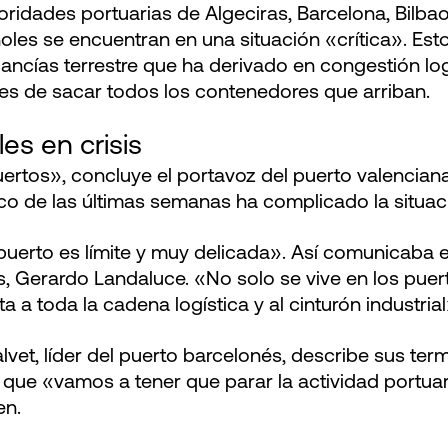
oridades portuarias de Algeciras, Barcelona, Bilbao
les se encuentran en una situación «crítica». Est
ncías terrestre que ha derivado en congestión logí
s de sacar todos los contenedores que arriban.
es en crisis
uertos», concluye el portavoz del puerto valencian
co de las últimas semanas ha complicado la situac
puerto es límite y muy delicada». Así comunicaba e
s, Gerardo Landaluce. «No solo se vive en los puer
a a toda la cadena logística y al cinturón industrial
lvet, líder del puerto barcelonés, describe sus ter
que «vamos a tener que parar la actividad portuari
en.